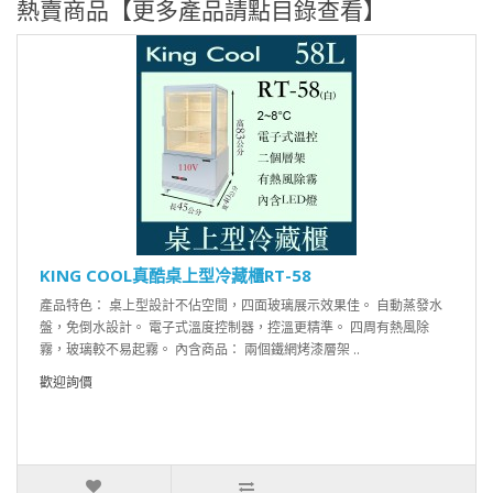
熱賣商品【更多產品請點目錄查看】
KING COOL真酷桌上型冷藏櫃RT-58
產品特色： 桌上型設計不佔空間，四面玻璃展示效果佳。 自動蒸發水
盤，免倒水設計。 電子式溫度控制器，控溫更精準。 四周有熱風除
霧，玻璃較不易起霧。 內含商品： 兩個鐵網烤漆層架 ..
歡迎詢價