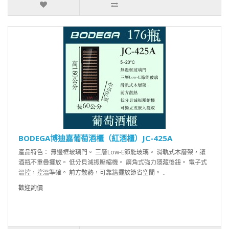
BODEGA博迪嘉葡萄酒櫃（紅酒櫃）JC-425A
產品特色： 無邊框玻璃門。 三層Low-E節能玻璃。 滑軌式木層架，讓
酒瓶不重疊擺放。 低分貝減振壓縮機。 廣角式強力隱藏後鈕。 電子式
溫控，控溫準確。 前方散熱，可靠牆擺放節省空間。 ..
歡迎詢價