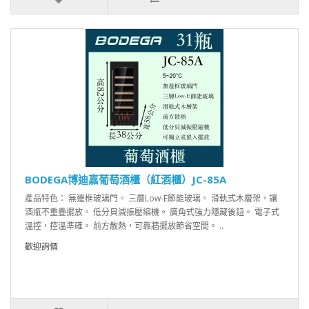
BODEGA博迪嘉葡萄酒櫃（紅酒櫃）JC-85A
產品特色： 無邊框玻璃門。 三層Low-E節能玻璃。 滑軌式木層架，讓
酒瓶不重疊擺放。 低分貝減振壓縮機。 廣角式強力隱藏後鈕。 電子式
溫控，控溫準確。 前方散熱，可靠牆擺放節省空間。 ..
歡迎詢價