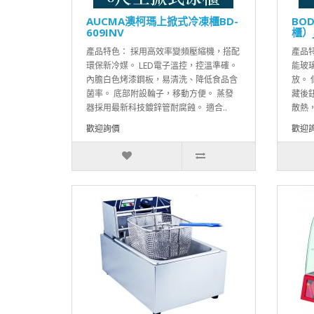
AUCMA澳柯瑪上掀式冷凍櫃BD-
BO
609INV
櫃）J
產品特色： 採用高效率變頻壓縮機，搭配
產品特
環保新冷媒。 LED電子溫控，控溫準確。
能玻
內膽白色烤漆鋼板，易清洗、降低食品含
放。
菌率。 底部附設輪子，移動方便。 蒸發
藏後
器採用最新科技鍍鋅管耐腐蝕。 適合..
散熱，
歡迎詢價
歡迎