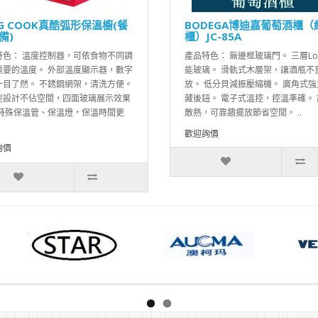
NG COOK真酷弧形保溫櫥(餐
BODEGA博迪嘉葡萄酒櫃（
備)
櫃）JC-85A
特色： 溫度控制器，可依食物不同調
產品特色： 無邊框玻璃門。 三層Lo
需要的溫度。 外部溫度顯示器，數字
能玻璃。 滑軌式木層架，讓酒瓶不
一目了然。 不銹鋼網架，清洗方便。
放。 低分貝減振壓縮機。 廣角式強
型設計不佔空間，四面玻璃展示效果
藏後鈕。 電子式溫控，控溫準確。 
 特殊保溫管、保溫燈，保溫時間更
散熱，可靠牆擺放節省空間。 ..
歡迎詢價
詢價