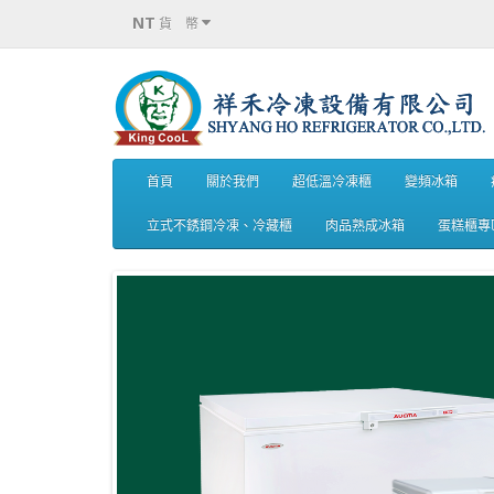
NT
貨 幣
首頁
關於我們
超低溫冷凍櫃
變頻冰箱
立式不銹鋼冷凍、冷藏櫃
肉品熟成冰箱
蛋糕櫃專