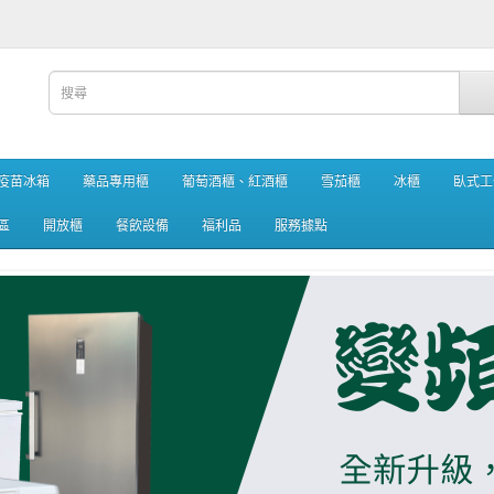
疫苗冰箱
藥品專用櫃
葡萄酒櫃、紅酒櫃
雪茄櫃
冰櫃
臥式工
區
開放櫃
餐飲設備
福利品
服務據點