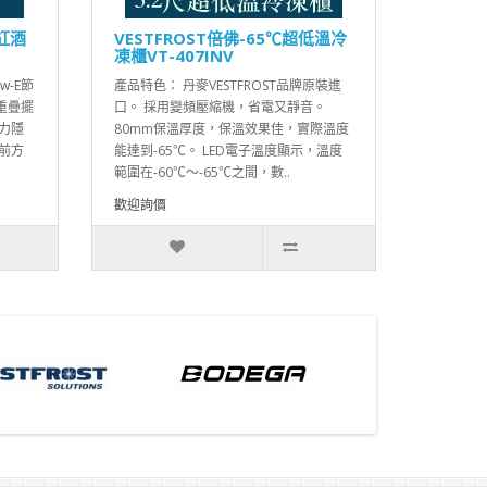
紅酒
VESTFROST倍佛-65℃超低溫冷
凍櫃VT-407INV
w-E節
產品特色： 丹麥VESTFROST品牌原裝進
重疊擺
口。 採用變頻壓縮機，省電又靜音。
力隱
80mm保溫厚度，保溫效果佳，實際溫度
前方
能達到-65℃。 LED電子溫度顯示，溫度
範圍在-60℃～-65℃之間，數..
歡迎詢價