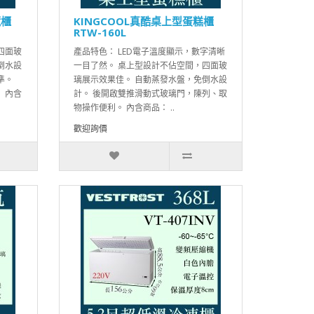
藏櫃
KINGCOOL真酷桌上型蛋糕櫃
RTW-160L
四面玻
產品特色： LED電子溫度顯示，數字清晰
倒水設
一目了然。 桌上型設計不佔空間，四面玻
準。
璃展示效果佳。 自動蒸發水盤，免倒水設
 內含
計。 後開啟雙推滑動式玻璃門，陳列、取
物操作便利。 內含商品： ..
歡迎詢價