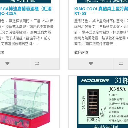
DEGA博迪嘉葡萄酒櫃（紅酒
KING COOL真酷桌上型冷
C-425A
RT-58
色： 無邊框玻璃門。 三層Low-E節
產品特色： 桌上型設計不佔空間，
璃。 滑軌式木層架，讓酒瓶不重疊擺
璃展示效果佳。 自動蒸發水盤，免
 低分貝減振壓縮機。 廣角式強力隱
計。 電子式溫度控制器，控溫更精
鈕。 電子式溫控，控溫準確。 前方
四周有熱風除霧，玻璃較不易起霧。
可靠牆擺放節省空間。 ..
商品： 兩個鐵網烤漆層架 ..
詢價
歡迎詢價