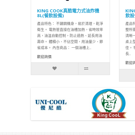
KING COOK真酷電力式油炸機
KI
8L(餐飲設備)
飲設
產品特色： 不鏽鋼機身，易於清理，乾淨
產品
衛生。 電熱管直接在油槽加熱，省時效率
整所
高，油溫自動控制，防止過熱、延長用油
清晰
壽命。 體積小、不佔空間，用油量少、節
桌上
省成本。 內含商品： 一個油槽上..
佳。
長..
歡迎詢價
歡迎