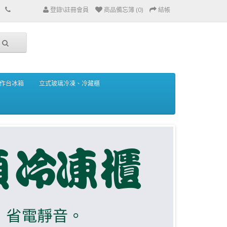
登錄\註冊會員
商品備忘簿 (0)
結帳
作台冰箱
立式玻璃冷凍、冷藏櫃