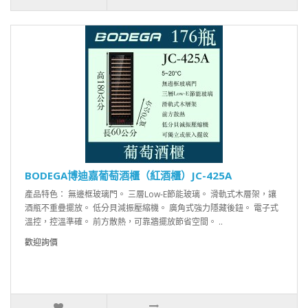
BODEGA博迪嘉葡萄酒櫃（紅酒櫃）JC-425A
產品特色： 無邊框玻璃門。 三層Low-E節能玻璃。 滑軌式木層架，讓
酒瓶不重疊擺放。 低分貝減振壓縮機。 廣角式強力隱藏後鈕。 電子式
溫控，控溫準確。 前方散熱，可靠牆擺放節省空間。 ..
歡迎詢價