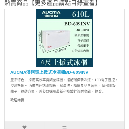
熱賣商品【更多產品請點目錄查看】
AUCMA澳柯瑪上掀式冷凍櫃BD-609INV
產品特色： 採用高效率變頻壓縮機，搭配環保新冷媒。 LED電子溫控，
控溫準確。 內膽白色烤漆鋼板，易清洗、降低食品含菌率。 底部附設
輪子，移動方便。 蒸發器採用最新科技鍍鋅管耐腐蝕。 適合..
歡迎詢價