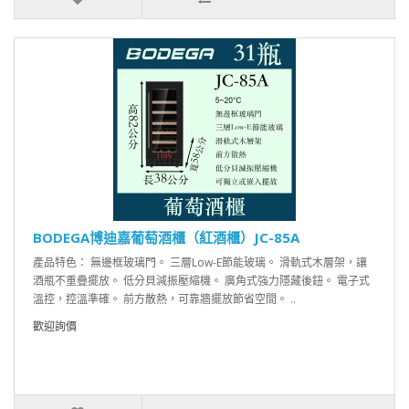
BODEGA博迪嘉葡萄酒櫃（紅酒櫃）JC-85A
產品特色： 無邊框玻璃門。 三層Low-E節能玻璃。 滑軌式木層架，讓
酒瓶不重疊擺放。 低分貝減振壓縮機。 廣角式強力隱藏後鈕。 電子式
溫控，控溫準確。 前方散熱，可靠牆擺放節省空間。 ..
歡迎詢價